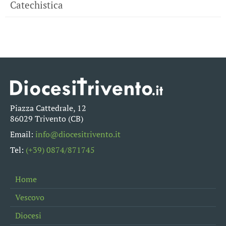
Catechistica
Piazza Cattedrale, 12
86029 Trivento (CB)
Email:
info@diocesitrivento.it
Tel:
(+39) 0874/871745
Home
Vescovo
Diocesi