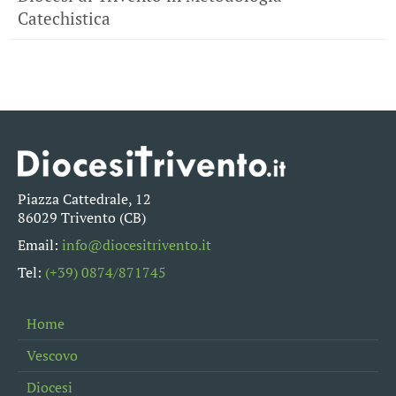
Catechistica
Piazza Cattedrale, 12
86029 Trivento (CB)
Email:
info@diocesitrivento.it
Tel:
(+39) 0874/871745
Home
Vescovo
Diocesi