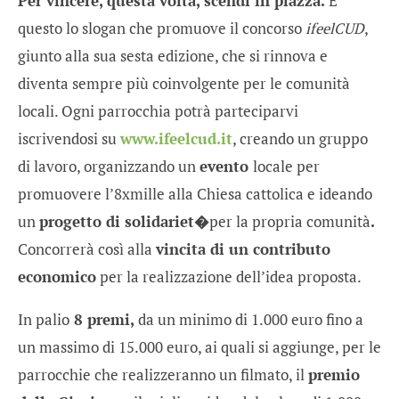
Per vincere, questa volta, scendi in piazza.
È
questo lo slogan che promuove il concorso
ifeelCUD
,
giunto alla sua sesta edizione, che si rinnova e
diventa sempre più coinvolgente per le comunità
locali. Ogni parrocchia potrà parteciparvi
iscrivendosi su
www.ifeelcud.it
, creando un gruppo
di lavoro, organizzando un
evento
locale per
promuovere l’8xmille alla Chiesa cattolica e ideando
un
progetto di solidariet�
per la propria comunità
.
Concorrerà così alla
vincita di un contributo
economico
per la realizzazione dell’idea proposta.
In palio
8 premi,
da un minimo di 1.000 euro fino a
un massimo di 15.000 euro, ai quali si aggiunge, per le
parrocchie che realizzeranno un filmato, il
premio