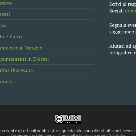
scovo
Scrivi al re
Sociali
dome
ocesi
Segnala even
ews
suggerimento
to e Video
Aiutaci ad a
mmento al Vangelo
fotografico 
puntamenti in Diocesi
ritas Diocesana
ntatti
mazioni e gli articoli pubblicati su questo sito sono distribuiti con Licenza