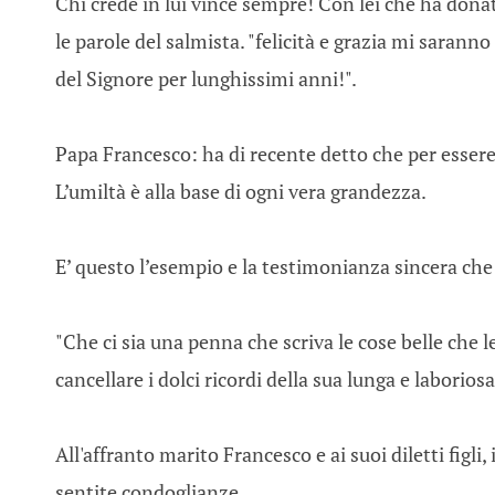
Chi crede in lui vince sempre! Con lei che ha don
le parole del salmista. "felicità e grazia mi saranno
del Signore per lunghissimi anni!".
Papa Francesco: ha di recente detto che per essere 
L’umiltà è alla base di ogni vera grandezza.
E’ questo l’esempio e la testimonianza sincera che l
"Che ci sia una penna che scriva le cose belle che 
cancellare i dolci ricordi della sua lunga e laborios
All'affranto marito Francesco e ai suoi diletti figli
sentite condoglianze.