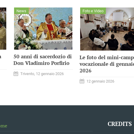
News
Foto e Video
a
50 anni di sacerdozio di
Le foto del mini-cam
Don Vladimiro Porfirio
vocazionale di gennai
2026
Trivento, 12 gennaio 2026
12 gennaio 2026
CREDITS
ome