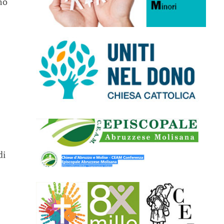
mo
di