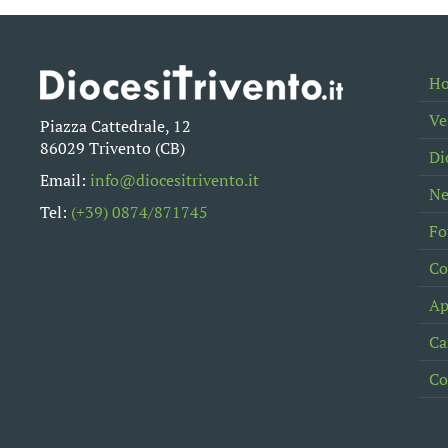
H
Ve
Piazza Cattedrale, 12
86029 Trivento (CB)
Di
Email:
info@diocesitrivento.it
N
Tel:
(+39) 0874/871745
Fo
Co
Ap
Ca
Co