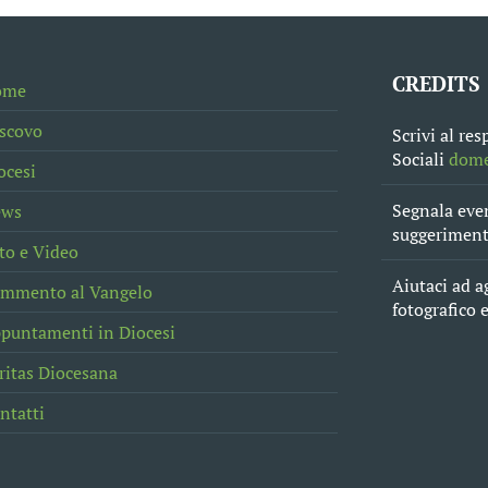
CREDITS
ome
scovo
Scrivi al re
Sociali
dome
ocesi
Segnala even
ews
suggerimento
to e Video
Aiutaci ad a
mmento al Vangelo
fotografico 
puntamenti in Diocesi
ritas Diocesana
ntatti